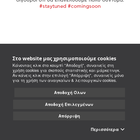
#staytuned #comingsoon
Στο website μας χρησιμοποιούμε cookies
Κάνοντας κλικ στο κουμπί "Αποδοχή", συναινείς στη
χρήση cookies για σκοπούς στατιστικής και μάρκετινγκ.
Αν κάνεις κλικ στην επιλογή "Απόρριψη", συναινείς μόνο
για τη χρήση των αναγκαίων & λειτουργικών cookies.
Αποδοχή Όλων
Αποδοχή Επιλεγμένων
Απόρριψη
Περισσότερα