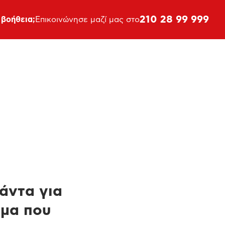
210 28 99 999
 βοήθεια;
Επικοινώνησε μαζί μας στο
πάντα για
ημα που