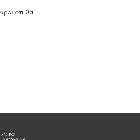
υροι ότι θα
ικής και
ων αναγκαίων