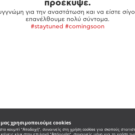
προέκυψε.
γγνώμη για την αναστάτωση και να είστε σίγο
επανέλθουμε πολύ σύντομα.
#staytuned #comingsoon
e μας χρησιμοποιούμε cookies
στο κουμπί "Αποδοχή", συναινείς στη χρήση cookies για σκοπούς στατιστ
 κάνεις κλικ στην επιλογή "Απόρριψη", συναινείς μόνο για τη χρήση τ