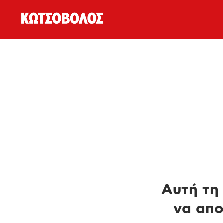
Αυτή τη 
να απο