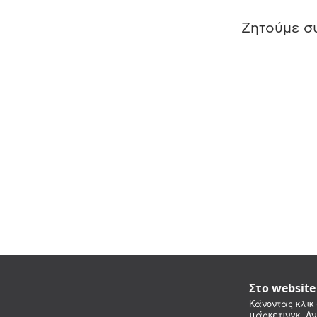
Ζητούμε συ
Στο websit
Κάνοντας κλικ 
μάρκετινγκ. Αν