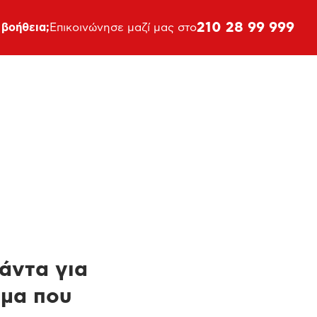
210 28 99 999
 βοήθεια;
Επικοινώνησε μαζί μας στο
πάντα για
ημα που