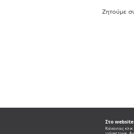
Ζητούμε συ
Στο websit
Κάνοντας κλικ 
μάρκετινγκ. Αν