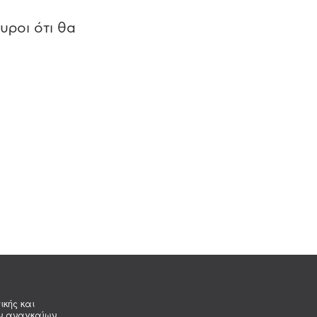
υροι ότι θα
ικής και
ων αναγκαίων