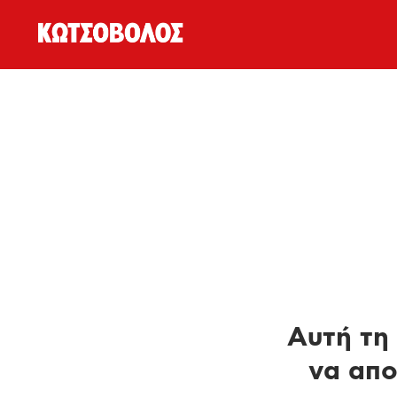
Αυτή τη 
να απο