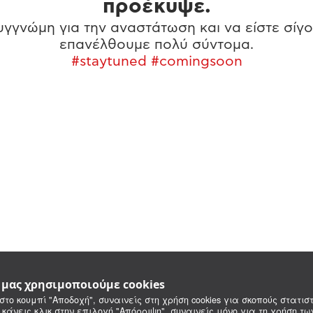
προέκυψε.
γγνώμη για την αναστάτωση και να είστε σίγο
επανέλθουμε πολύ σύντομα.
#staytuned #comingsoon
e μας χρησιμοποιούμε cookies
στο κουμπί "Αποδοχή", συναινείς στη χρήση cookies για σκοπούς στατιστ
 κάνεις κλικ στην επιλογή "Απόρριψη", συναινείς μόνο για τη χρήση τ