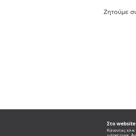
Ζητούμε συ
Στο websit
Κάνοντας κλικ 
μάρκετινγκ. Αν