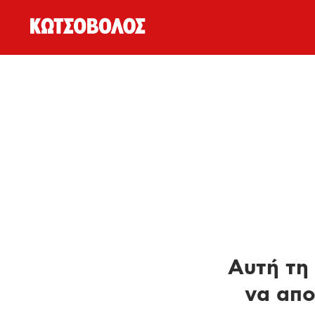
Αυτή τη 
να απο