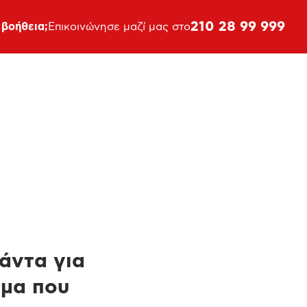
210 28 99 999
 βοήθεια;
Επικοινώνησε μαζί μας στο
πάντα για
ημα που