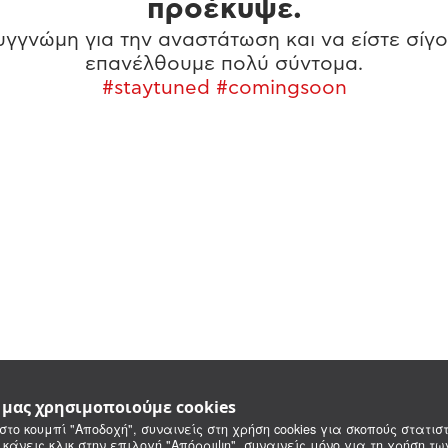
προέκυψε.
γγνώμη για την αναστάτωση και να είστε σίγο
επανέλθουμε πολύ σύντομα.
#staytuned #comingsoon
e μας χρησιμοποιούμε cookies
στο κουμπί "Αποδοχή", συναινείς στη χρήση cookies για σκοπούς στατιστ
 κάνεις κλικ στην επιλογή "Απόρριψη", συναινείς μόνο για τη χρήση τ