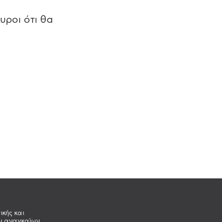
υροι ότι θα
ικής και
ων αναγκαίων