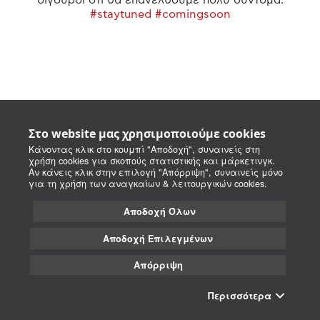
#staytuned #comingsoon
Στο website μας χρησιμοποιούμε cookies
Κάνοντας κλικ στο κουμπί "Αποδοχή", συναινείς στη
χρήση cookies για σκοπούς στατιστικής και μάρκετινγκ.
Αν κάνεις κλικ στην επιλογή "Απόρριψη", συναινείς μόνο
για τη χρήση των αναγκαίων & λειτουργικών cookies.
Αποδοχή Όλων
Αποδοχή Επιλεγμένων
Απόρριψη
Περισσότερα