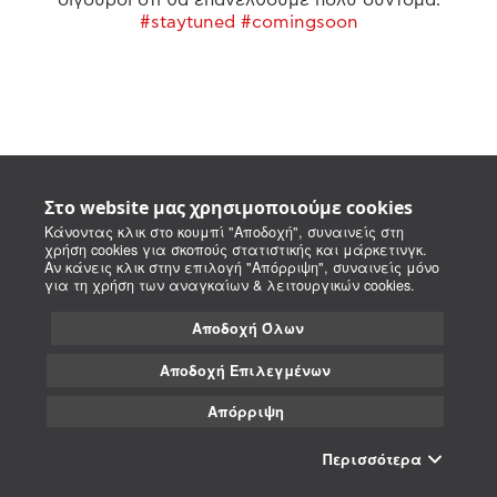
#staytuned #comingsoon
Στο website μας χρησιμοποιούμε cookies
Κάνοντας κλικ στο κουμπί "Αποδοχή", συναινείς στη
χρήση cookies για σκοπούς στατιστικής και μάρκετινγκ.
Αν κάνεις κλικ στην επιλογή "Απόρριψη", συναινείς μόνο
για τη χρήση των αναγκαίων & λειτουργικών cookies.
Αποδοχή Όλων
Αποδοχή Επιλεγμένων
Απόρριψη
Περισσότερα