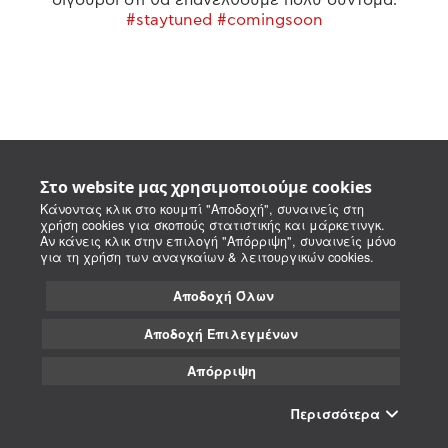
#staytuned #comingsoon
Στο website μας χρησιμοποιούμε cookies
Κάνοντας κλικ στο κουμπί "Αποδοχή", συναινείς στη
χρήση cookies για σκοπούς στατιστικής και μάρκετινγκ.
Αν κάνεις κλικ στην επιλογή "Απόρριψη", συναινείς μόνο
για τη χρήση των αναγκαίων & λειτουργικών cookies.
Αποδοχή Όλων
Αποδοχή Επιλεγμένων
Απόρριψη
Περισσότερα