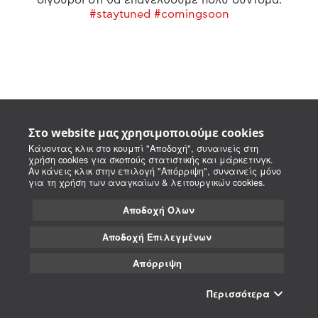
#staytuned #comingsoon
Στο website μας χρησιμοποιούμε cookies
Κάνοντας κλικ στο κουμπί "Αποδοχή", συναινείς στη
χρήση cookies για σκοπούς στατιστικής και μάρκετινγκ.
Αν κάνεις κλικ στην επιλογή "Απόρριψη", συναινείς μόνο
για τη χρήση των αναγκαίων & λειτουργικών cookies.
Αποδοχή Όλων
Αποδοχή Επιλεγμένων
Απόρριψη
Περισσότερα