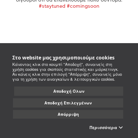
#staytuned #comingsoon
Στο website μας χρησιμοποιούμε cookies
Κάνοντας κλικ στο κουμπί "Αποδοχή", συναινείς στη
χρήση cookies για σκοπούς στατιστικής και μάρκετινγκ.
Αν κάνεις κλικ στην επιλογή "Απόρριψη", συναινείς μόνο
για τη χρήση των αναγκαίων & λειτουργικών cookies.
Αποδοχή Όλων
Αποδοχή Επιλεγμένων
Απόρριψη
Περισσότερα