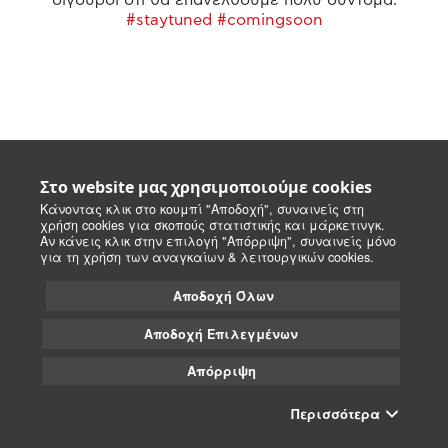
#staytuned #comingsoon
Στο website μας χρησιμοποιούμε cookies
Κάνοντας κλικ στο κουμπί "Αποδοχή", συναινείς στη
χρήση cookies για σκοπούς στατιστικής και μάρκετινγκ.
Αν κάνεις κλικ στην επιλογή "Απόρριψη", συναινείς μόνο
για τη χρήση των αναγκαίων & λειτουργικών cookies.
Αποδοχή Όλων
Αποδοχή Επιλεγμένων
Απόρριψη
Περισσότερα