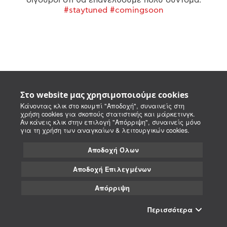
#staytuned #comingsoon
Στο website μας χρησιμοποιούμε cookies
Κάνοντας κλικ στο κουμπί "Αποδοχή", συναινείς στη
χρήση cookies για σκοπούς στατιστικής και μάρκετινγκ.
Αν κάνεις κλικ στην επιλογή "Απόρριψη", συναινείς μόνο
για τη χρήση των αναγκαίων & λειτουργικών cookies.
Αποδοχή Όλων
Αποδοχή Επιλεγμένων
Απόρριψη
Περισσότερα