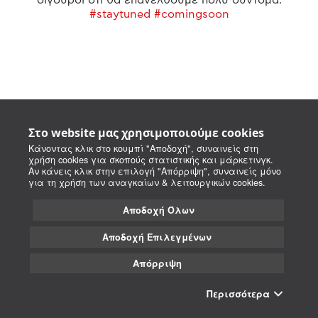
#staytuned #comingsoon
Στο website μας χρησιμοποιούμε cookies
Κάνοντας κλικ στο κουμπί "Αποδοχή", συναινείς στη
χρήση cookies για σκοπούς στατιστικής και μάρκετινγκ.
Αν κάνεις κλικ στην επιλογή "Απόρριψη", συναινείς μόνο
για τη χρήση των αναγκαίων & λειτουργικών cookies.
Αποδοχή Όλων
Αποδοχή Επιλεγμένων
Απόρριψη
Περισσότερα