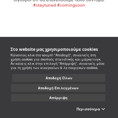
#staytuned #comingsoon
Στο website μας χρησιμοποιούμε cookies
Κάνοντας κλικ στο κουμπί "Αποδοχή", συναινείς στη
χρήση cookies για σκοπούς στατιστικής και μάρκετινγκ.
Αν κάνεις κλικ στην επιλογή "Απόρριψη", συναινείς μόνο
για τη χρήση των αναγκαίων & λειτουργικών cookies.
Αποδοχή Όλων
Αποδοχή Επιλεγμένων
Απόρριψη
Περισσότερα