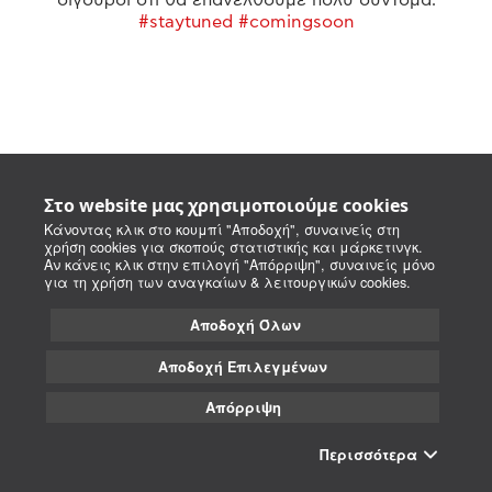
#staytuned #comingsoon
Στο website μας χρησιμοποιούμε cookies
Κάνοντας κλικ στο κουμπί "Αποδοχή", συναινείς στη
χρήση cookies για σκοπούς στατιστικής και μάρκετινγκ.
Αν κάνεις κλικ στην επιλογή "Απόρριψη", συναινείς μόνο
για τη χρήση των αναγκαίων & λειτουργικών cookies.
Αποδοχή Όλων
Αποδοχή Επιλεγμένων
Απόρριψη
Περισσότερα