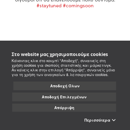
#staytuned #comingsoon
Στο website μας χρησιμοποιούμε cookies
Κάνοντας κλικ στο κουμπί "Αποδοχή", συναινείς στη
χρήση cookies για σκοπούς στατιστικής και μάρκετινγκ.
Αν κάνεις κλικ στην επιλογή "Απόρριψη", συναινείς μόνο
για τη χρήση των αναγκαίων & λειτουργικών cookies.
Αποδοχή Όλων
Αποδοχή Επιλεγμένων
Απόρριψη
Περισσότερα