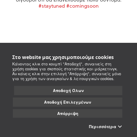
#staytuned #comingsoon
Στο website μας χρησιμοποιούμε cookies
Κάνοντας κλικ στο κουμπί "Αποδοχή", συναινείς στη
χρήση cookies για σκοπούς στατιστικής και μάρκετινγκ.
Αν κάνεις κλικ στην επιλογή "Απόρριψη", συναινείς μόνο
για τη χρήση των αναγκαίων & λειτουργικών cookies.
Αποδοχή Όλων
Αποδοχή Επιλεγμένων
Απόρριψη
Περισσότερα