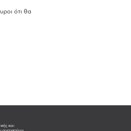
υροι ότι θα
ικής και
ων αναγκαίων