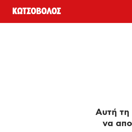
Αυτή τη 
να απο