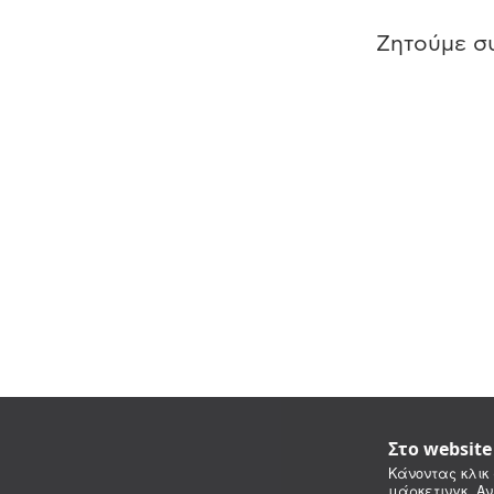
Ζητούμε συ
Στο websit
Κάνοντας κλικ 
μάρκετινγκ. Αν