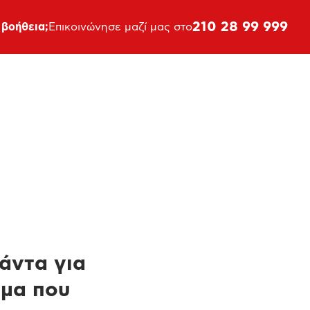
210 28 99 999
 βοήθεια;
Επικοινώνησε μαζί μας στο
πάντα για
ημα που