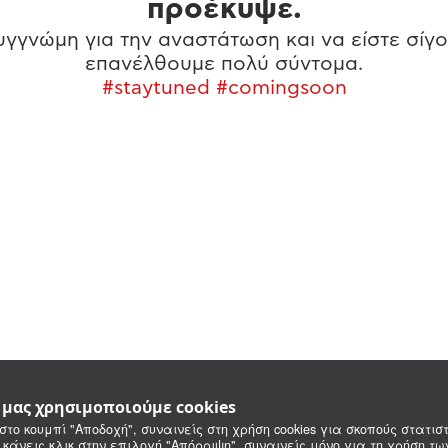
προέκυψε.
γγνώμη για την αναστάτωση και να είστε σίγο
επανέλθουμε πολύ σύντομα.
#staytuned #comingsoon
e μας χρησιμοποιούμε cookies
στο κουμπί "Αποδοχή", συναινείς στη χρήση cookies για σκοπούς στατιστ
 κάνεις κλικ στην επιλογή "Απόρριψη", συναινείς μόνο για τη χρήση τ