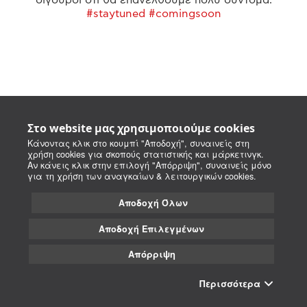
#staytuned #comingsoon
Στο website μας χρησιμοποιούμε cookies
Κάνοντας κλικ στο κουμπί "Αποδοχή", συναινείς στη
χρήση cookies για σκοπούς στατιστικής και μάρκετινγκ.
Αν κάνεις κλικ στην επιλογή "Απόρριψη", συναινείς μόνο
για τη χρήση των αναγκαίων & λειτουργικών cookies.
Αποδοχή Όλων
Αποδοχή Επιλεγμένων
Απόρριψη
Περισσότερα