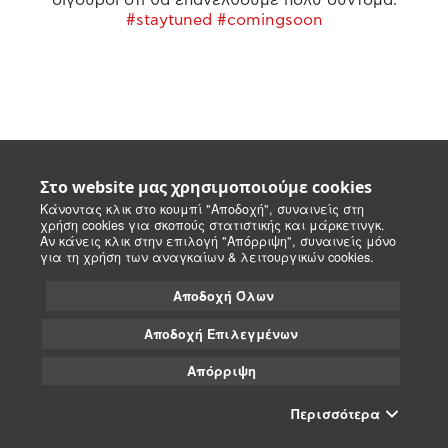
#staytuned #comingsoon
Στο website μας χρησιμοποιούμε cookies
Κάνοντας κλικ στο κουμπί "Αποδοχή", συναινείς στη
χρήση cookies για σκοπούς στατιστικής και μάρκετινγκ.
Αν κάνεις κλικ στην επιλογή "Απόρριψη", συναινείς μόνο
για τη χρήση των αναγκαίων & λειτουργικών cookies.
Αποδοχή Όλων
Αποδοχή Επιλεγμένων
Απόρριψη
Περισσότερα