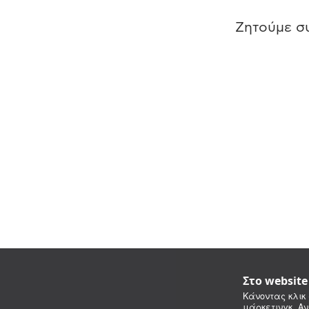
Ζητούμε συ
Στο websit
Κάνοντας κλικ 
μάρκετινγκ. Αν