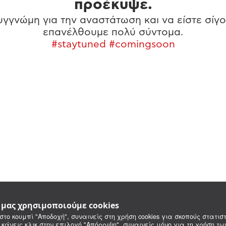
προέκυψε.
γγνώμη για την αναστάτωση και να είστε σίγο
επανέλθουμε πολύ σύντομα.
#staytuned #comingsoon
e μας χρησιμοποιούμε cookies
στο κουμπί "Αποδοχή", συναινείς στη χρήση cookies για σκοπούς στατιστ
 κάνεις κλικ στην επιλογή "Απόρριψη", συναινείς μόνο για τη χρήση τ