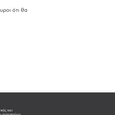
υροι ότι θα
ικής και
ων αναγκαίων