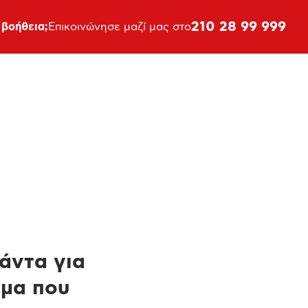
210 28 99 999
 βοήθεια;
Επικοινώνησε μαζί μας στο
πάντα για
ημα που