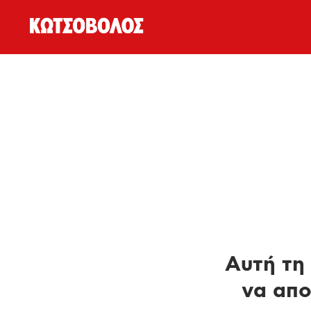
Αυτή τη 
να απο