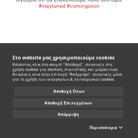
#staytuned #comingsoon
Στο website μας χρησιμοποιούμε cookies
Κάνοντας κλικ στο κουμπί "Αποδοχή", συναινείς στη
χρήση cookies για σκοπούς στατιστικής και μάρκετινγκ.
Αν κάνεις κλικ στην επιλογή "Απόρριψη", συναινείς μόνο
για τη χρήση των αναγκαίων & λειτουργικών cookies.
Αποδοχή Όλων
Αποδοχή Επιλεγμένων
Απόρριψη
Περισσότερα