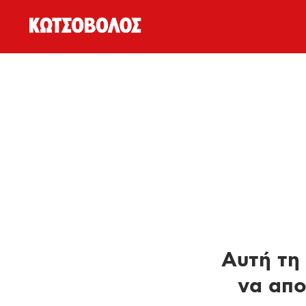
Αυτή τη 
να απο