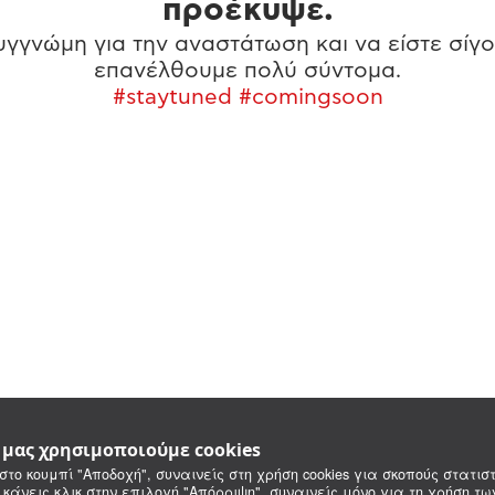
προέκυψε.
γγνώμη για την αναστάτωση και να είστε σίγο
επανέλθουμε πολύ σύντομα.
#staytuned #comingsoon
e μας χρησιμοποιούμε cookies
στο κουμπί "Αποδοχή", συναινείς στη χρήση cookies για σκοπούς στατιστ
 κάνεις κλικ στην επιλογή "Απόρριψη", συναινείς μόνο για τη χρήση τ