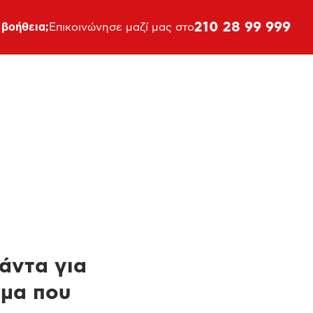
210 28 99 999
 βοήθεια;
Επικοινώνησε μαζί μας στο
πάντα για
ημα που