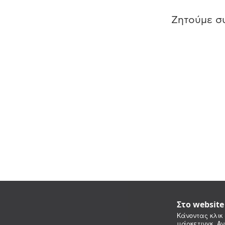
Ζητούμε συ
Στο websit
Κάνοντας κλικ 
μάρκετινγκ. Αν