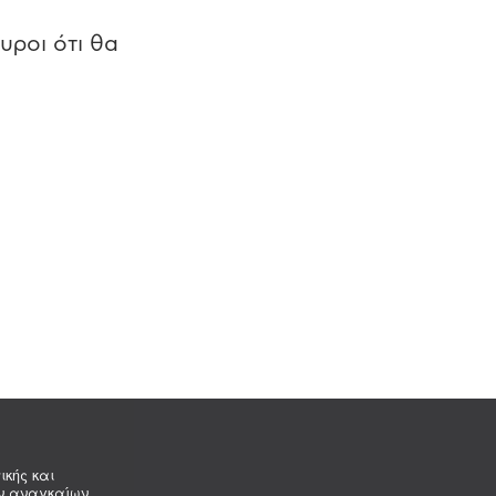
υροι ότι θα
ικής και
ων αναγκαίων