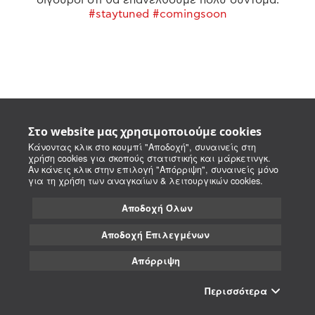
#staytuned #comingsoon
Στο website μας χρησιμοποιούμε cookies
Κάνοντας κλικ στο κουμπί "Αποδοχή", συναινείς στη
χρήση cookies για σκοπούς στατιστικής και μάρκετινγκ.
Αν κάνεις κλικ στην επιλογή "Απόρριψη", συναινείς μόνο
για τη χρήση των αναγκαίων & λειτουργικών cookies.
Αποδοχή Όλων
Αποδοχή Επιλεγμένων
Απόρριψη
Περισσότερα