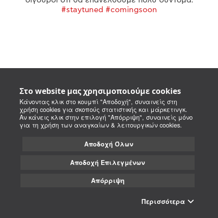
#staytuned #comingsoon
Στο website μας χρησιμοποιούμε cookies
Κάνοντας κλικ στο κουμπί "Αποδοχή", συναινείς στη
χρήση cookies για σκοπούς στατιστικής και μάρκετινγκ.
Αν κάνεις κλικ στην επιλογή "Απόρριψη", συναινείς μόνο
για τη χρήση των αναγκαίων & λειτουργικών cookies.
Αποδοχή Όλων
Αποδοχή Επιλεγμένων
Απόρριψη
Περισσότερα