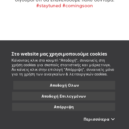
#staytuned #comingsoon
Στο website μας χρησιμοποιούμε cookies
Κάνοντας κλικ στο κουμπί "Αποδοχή", συναινείς στη
χρήση cookies για σκοπούς στατιστικής και μάρκετινγκ.
Αν κάνεις κλικ στην επιλογή "Απόρριψη", συναινείς μόνο
για τη χρήση των αναγκαίων & λειτουργικών cookies.
Αποδοχή Όλων
Αποδοχή Επιλεγμένων
Απόρριψη
Περισσότερα