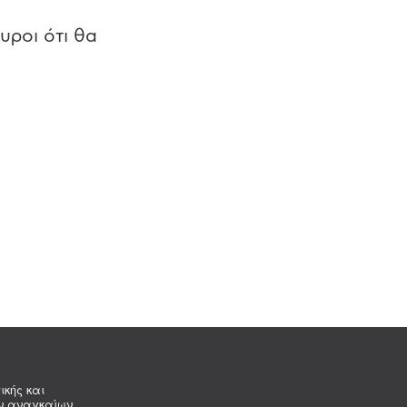
υροι ότι θα
ικής και
ων αναγκαίων