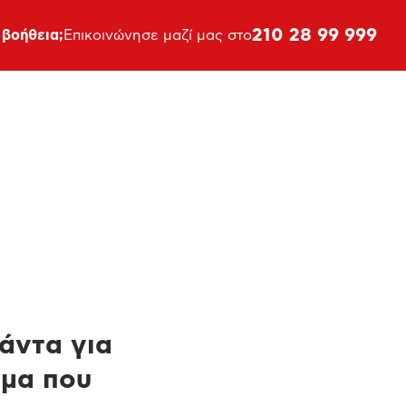
210 28 99 999
 βοήθεια;
Επικοινώνησε μαζί μας στο
πάντα για
ημα που