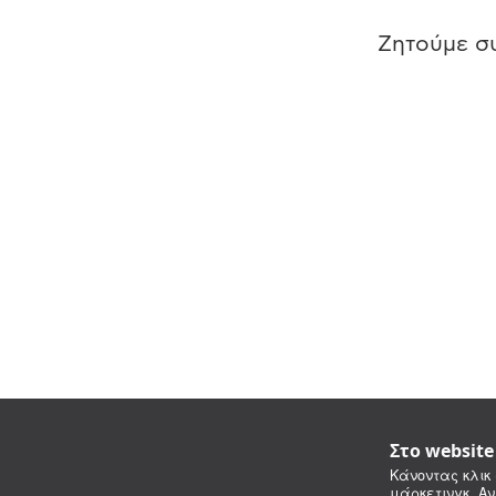
Ζητούμε συ
Στο websit
Κάνοντας κλικ 
μάρκετινγκ. Αν