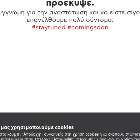
προέκυψε.
γγνώμη για την αναστάτωση και να είστε σίγο
επανέλθουμε πολύ σύντομα.
#staytuned #comingsoon
e μας χρησιμοποιούμε cookies
στο κουμπί "Αποδοχή", συναινείς στη χρήση cookies για σκοπούς στατιστ
 κάνεις κλικ στην επιλογή "Απόρριψη", συναινείς μόνο για τη χρήση τ