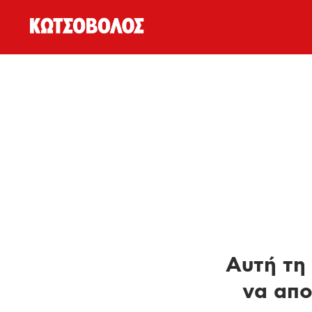
Αυτή τη 
να απο