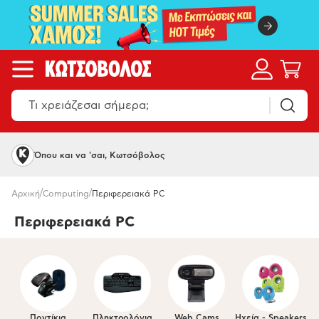
Όπου και να 'σαι, Κωτσόβολος
/
/
Αρχική
Computing
Περιφερειακά PC
Περιφερειακά PC
Ποντίκια
Πληκτρολόγια
Web Cams
Ηχεία - Speakers