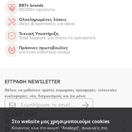
887+ brands
30.000+ προϊόντα
Ολοκληρωμένες λύσεις
ιδέες & προτάσεις για σένα
Τεχνική Υποστήριξη
Total Support, για όποτε το χρειαστείς
Πράσινες πρωτοβουλίες
για έναν καλύτερο κόσμο
ΕΓΓΡΑΦΗ NEWSLETTER
Θέλεις να μαθαίνεις πρώτος κορυφαίες προσφορές, τελευταίες
κυκλοφορίες, νέα, διαγωνισμούς και όχι μόνο;
LIVE CHAT
Στο website μας χρησιμοποιούμε cookies
K ΕΞΥΠΗΡΕΤΗΣΗ
Κάνοντας κλικ στο κουμπί "Αποδοχή", συναινείς στη
ΤΑ ΚΑΤΑΣΤΗΜΑΤΑ ΜΑΣ