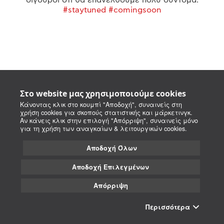
#staytuned #comingsoon
Στο website μας χρησιμοποιούμε cookies
Κάνοντας κλικ στο κουμπί "Αποδοχή", συναινείς στη
χρήση cookies για σκοπούς στατιστικής και μάρκετινγκ.
Αν κάνεις κλικ στην επιλογή "Απόρριψη", συναινείς μόνο
για τη χρήση των αναγκαίων & λειτουργικών cookies.
Αποδοχή Όλων
Αποδοχή Επιλεγμένων
Απόρριψη
Περισσότερα