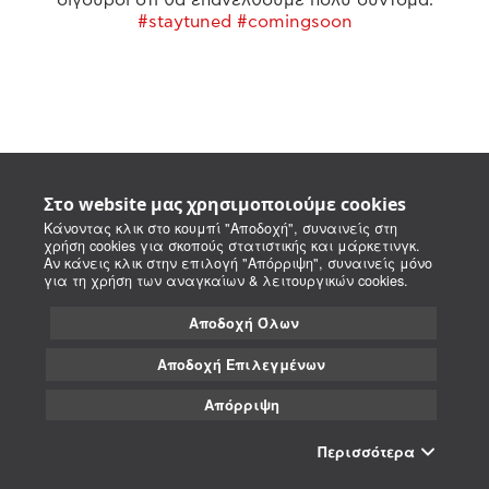
#staytuned #comingsoon
Στο website μας χρησιμοποιούμε cookies
Κάνοντας κλικ στο κουμπί "Αποδοχή", συναινείς στη
χρήση cookies για σκοπούς στατιστικής και μάρκετινγκ.
Αν κάνεις κλικ στην επιλογή "Απόρριψη", συναινείς μόνο
για τη χρήση των αναγκαίων & λειτουργικών cookies.
Αποδοχή Όλων
Αποδοχή Επιλεγμένων
Απόρριψη
Περισσότερα