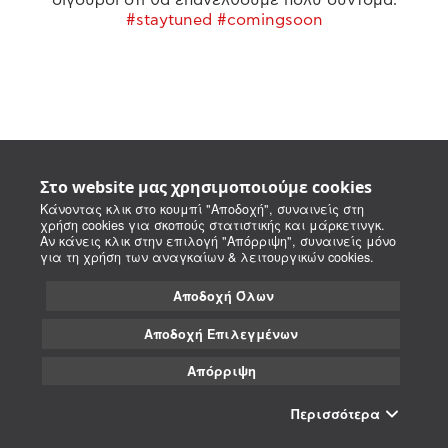
#staytuned #comingsoon
Στο website μας χρησιμοποιούμε cookies
Κάνοντας κλικ στο κουμπί "Αποδοχή", συναινείς στη
χρήση cookies για σκοπούς στατιστικής και μάρκετινγκ.
Αν κάνεις κλικ στην επιλογή "Απόρριψη", συναινείς μόνο
για τη χρήση των αναγκαίων & λειτουργικών cookies.
Αποδοχή Όλων
Αποδοχή Επιλεγμένων
Απόρριψη
Περισσότερα