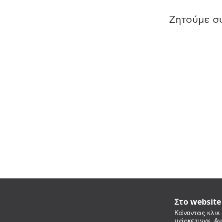
Ζητούμε συ
Στο websit
Κάνοντας κλικ 
μάρκετινγκ. Αν