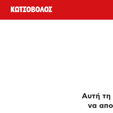
Αυτή τη 
να απο