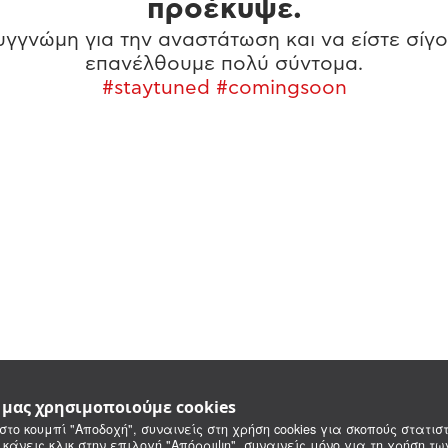
προέκυψε.
γγνώμη για την αναστάτωση και να είστε σίγο
επανέλθουμε πολύ σύντομα.
#staytuned #comingsoon
e μας χρησιμοποιούμε cookies
στο κουμπί "Αποδοχή", συναινείς στη χρήση cookies για σκοπούς στατιστ
 κάνεις κλικ στην επιλογή "Απόρριψη", συναινείς μόνο για τη χρήση τ