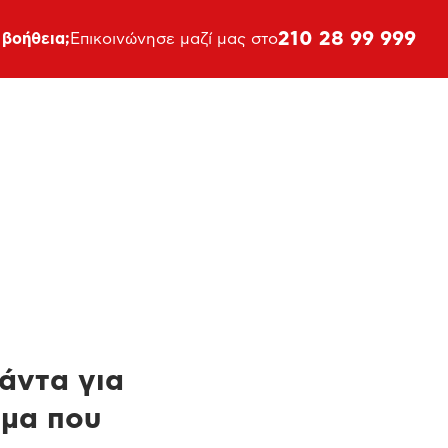
210 28 99 999
 βοήθεια;
Επικοινώνησε μαζί μας στο
πάντα για
ημα που