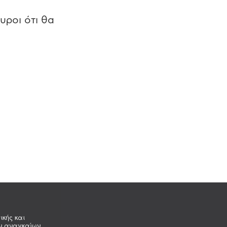
υροι ότι θα
ικής και
ων αναγκαίων