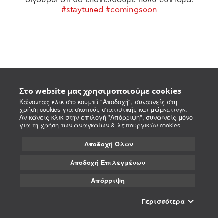
#staytuned #comingsoon
Στο website μας χρησιμοποιούμε cookies
Κάνοντας κλικ στο κουμπί "Αποδοχή", συναινείς στη
χρήση cookies για σκοπούς στατιστικής και μάρκετινγκ.
Αν κάνεις κλικ στην επιλογή "Απόρριψη", συναινείς μόνο
για τη χρήση των αναγκαίων & λειτουργικών cookies.
Αποδοχή Όλων
Αποδοχή Επιλεγμένων
Απόρριψη
Περισσότερα