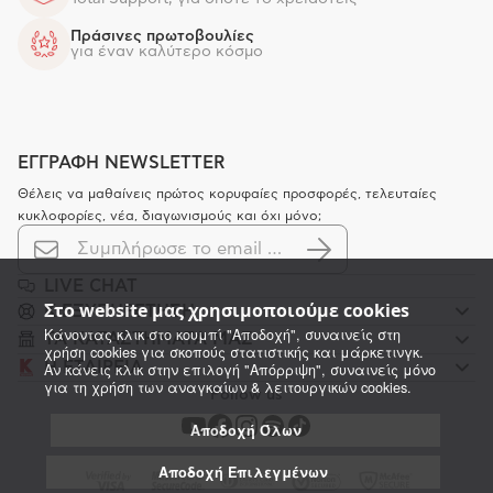
Πράσινες πρωτοβουλίες
για έναν καλύτερο κόσμο
ΕΓΓΡΑΦΗ NEWSLETTER
Θέλεις να μαθαίνεις πρώτος κορυφαίες προσφορές, τελευταίες
κυκλοφορίες, νέα, διαγωνισμούς και όχι μόνο;
LIVE CHAT
Στο website μας χρησιμοποιούμε cookies
K ΕΞΥΠΗΡΕΤΗΣΗ
Κάνοντας κλικ στο κουμπί "Αποδοχή", συναινείς στη
ΤΑ ΚΑΤΑΣΤΗΜΑΤΑ ΜΑΣ
χρήση cookies για σκοπούς στατιστικής και μάρκετινγκ.
Η ΕΤΑΙΡΕΙΑ
Αν κάνεις κλικ στην επιλογή "Απόρριψη", συναινείς μόνο
για τη χρήση των αναγκαίων & λειτουργικών cookies.
Follow us
Αποδοχή Όλων
Αποδοχή Επιλεγμένων