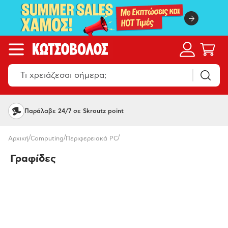
Παράλαβε 24/7 σε Skroutz point
/
/
/
Αρχική
Computing
Περιφερειακά PC
Γραφίδες