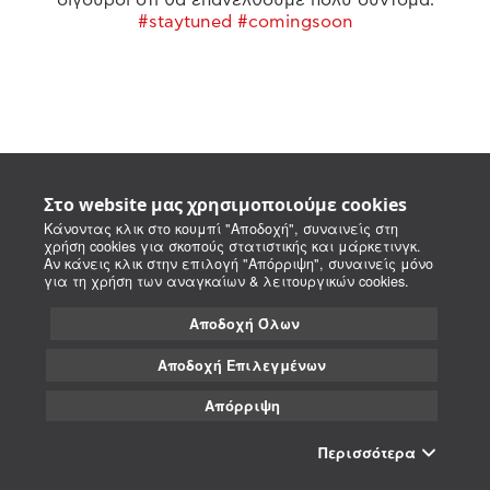
#staytuned #comingsoon
Στο website μας χρησιμοποιούμε cookies
Κάνοντας κλικ στο κουμπί "Αποδοχή", συναινείς στη
χρήση cookies για σκοπούς στατιστικής και μάρκετινγκ.
Αν κάνεις κλικ στην επιλογή "Απόρριψη", συναινείς μόνο
για τη χρήση των αναγκαίων & λειτουργικών cookies.
Αποδοχή Όλων
Αποδοχή Επιλεγμένων
Απόρριψη
Περισσότερα