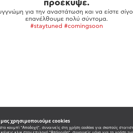
προέκυψε.
γγνώμη για την αναστάτωση και να είστε σίγο
επανέλθουμε πολύ σύντομα.
#staytuned #comingsoon
e μας χρησιμοποιούμε cookies
στο κουμπί "Αποδοχή", συναινείς στη χρήση cookies για σκοπούς στατιστ
 κάνεις κλικ στην επιλογή "Απόρριψη", συναινείς μόνο για τη χρήση τ