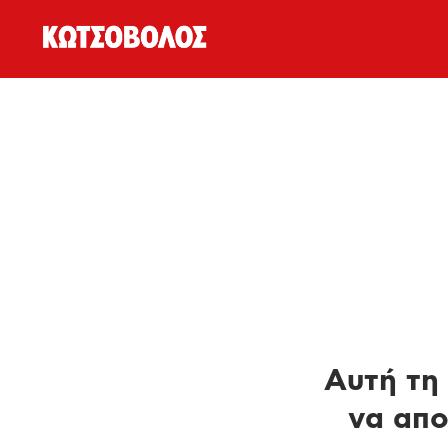
Αυτή τη 
να απο