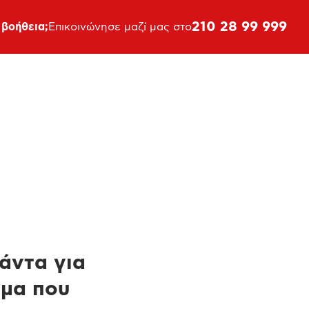
210 28 99 999
 βοήθεια;
Επικοινώνησε μαζί μας στο
πάντα για
ημα που