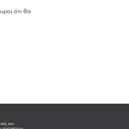
υροι ότι θα
ικής και
ων αναγκαίων