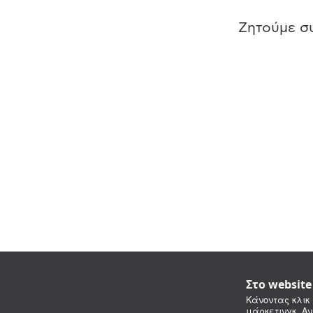
Ζητούμε συ
Στο websit
Κάνοντας κλικ 
μάρκετινγκ. Αν