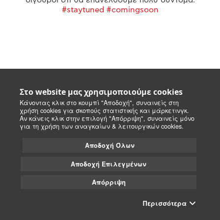
#staytuned #comingsoon
Στο website μας χρησιμοποιούμε cookies
Κάνοντας κλικ στο κουμπί "Αποδοχή", συναινείς στη
χρήση cookies για σκοπούς στατιστικής και μάρκετινγκ.
Αν κάνεις κλικ στην επιλογή "Απόρριψη", συναινείς μόνο
για τη χρήση των αναγκαίων & λειτουργικών cookies.
Αποδοχή Όλων
Αποδοχή Επιλεγμένων
Απόρριψη
Περισσότερα