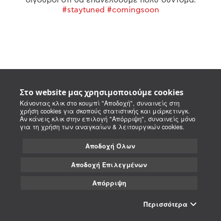
#staytuned #comingsoon
Στο website μας χρησιμοποιούμε cookies
Κάνοντας κλικ στο κουμπί "Αποδοχή", συναινείς στη
χρήση cookies για σκοπούς στατιστικής και μάρκετινγκ.
Αν κάνεις κλικ στην επιλογή "Απόρριψη", συναινείς μόνο
για τη χρήση των αναγκαίων & λειτουργικών cookies.
Αποδοχή Όλων
Αποδοχή Επιλεγμένων
Απόρριψη
Περισσότερα