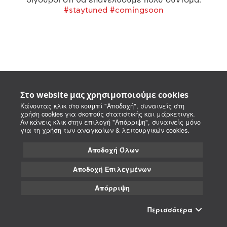
#staytuned #comingsoon
Στο website μας χρησιμοποιούμε cookies
Κάνοντας κλικ στο κουμπί "Αποδοχή", συναινείς στη
χρήση cookies για σκοπούς στατιστικής και μάρκετινγκ.
Αν κάνεις κλικ στην επιλογή "Απόρριψη", συναινείς μόνο
για τη χρήση των αναγκαίων & λειτουργικών cookies.
Αποδοχή Όλων
Αποδοχή Επιλεγμένων
Απόρριψη
Περισσότερα