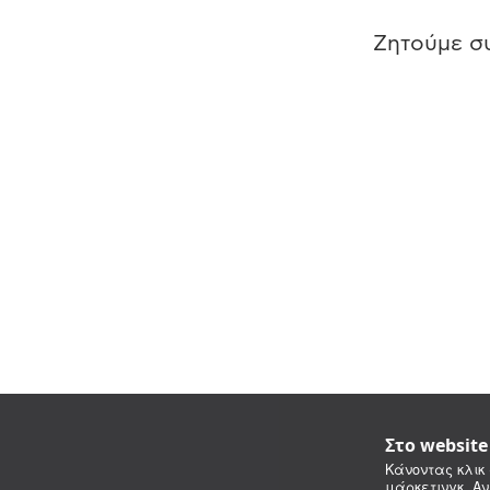
Ζητούμε συ
Στο websit
Κάνοντας κλικ 
μάρκετινγκ. Αν