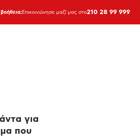
210 28 99 999
 βοήθεια;
Επικοινώνησε μαζί μας στο
πάντα για
ημα που