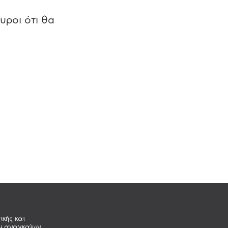
υροι ότι θα
ικής και
ων αναγκαίων