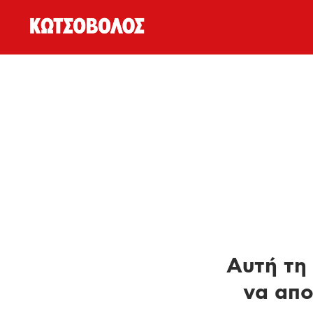
Αυτή τη 
να απο