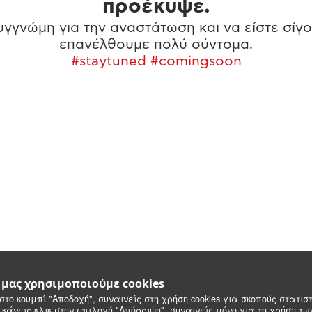
προέκυψε.
γγνώμη για την αναστάτωση και να είστε σίγο
επανέλθουμε πολύ σύντομα.
#staytuned #comingsoon
e μας χρησιμοποιούμε cookies
στο κουμπί "Αποδοχή", συναινείς στη χρήση cookies για σκοπούς στατιστ
 κάνεις κλικ στην επιλογή "Απόρριψη", συναινείς μόνο για τη χρήση τ