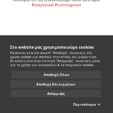
#staytuned #comingsoon
Στο website μας χρησιμοποιούμε cookies
Κάνοντας κλικ στο κουμπί "Αποδοχή", συναινείς στη
χρήση cookies για σκοπούς στατιστικής και μάρκετινγκ.
Αν κάνεις κλικ στην επιλογή "Απόρριψη", συναινείς μόνο
για τη χρήση των αναγκαίων & λειτουργικών cookies.
Αποδοχή Όλων
Αποδοχή Επιλεγμένων
Απόρριψη
Περισσότερα