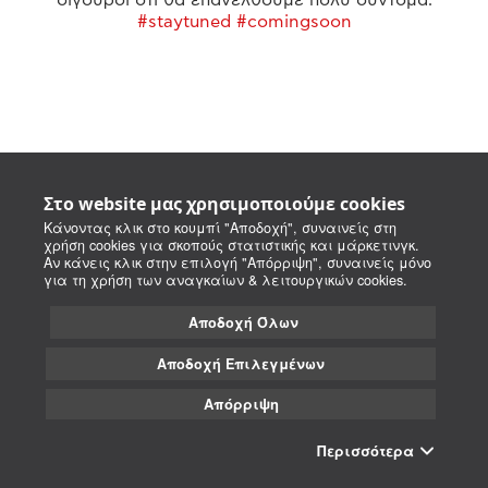
#staytuned #comingsoon
Στο website μας χρησιμοποιούμε cookies
Κάνοντας κλικ στο κουμπί "Αποδοχή", συναινείς στη
χρήση cookies για σκοπούς στατιστικής και μάρκετινγκ.
Αν κάνεις κλικ στην επιλογή "Απόρριψη", συναινείς μόνο
για τη χρήση των αναγκαίων & λειτουργικών cookies.
Αποδοχή Όλων
Αποδοχή Επιλεγμένων
Απόρριψη
Περισσότερα