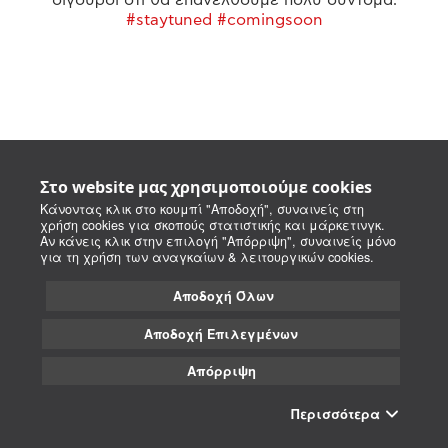
#staytuned #comingsoon
Στο website μας χρησιμοποιούμε cookies
Κάνοντας κλικ στο κουμπί "Αποδοχή", συναινείς στη
χρήση cookies για σκοπούς στατιστικής και μάρκετινγκ.
Αν κάνεις κλικ στην επιλογή "Απόρριψη", συναινείς μόνο
για τη χρήση των αναγκαίων & λειτουργικών cookies.
Αποδοχή Όλων
Αποδοχή Επιλεγμένων
Απόρριψη
Περισσότερα