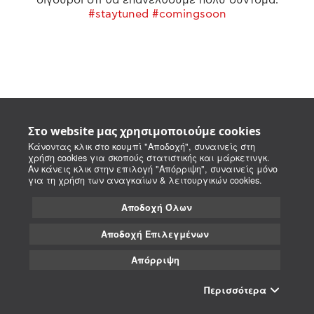
#staytuned #comingsoon
Στο website μας χρησιμοποιούμε cookies
Κάνοντας κλικ στο κουμπί "Αποδοχή", συναινείς στη
χρήση cookies για σκοπούς στατιστικής και μάρκετινγκ.
Αν κάνεις κλικ στην επιλογή "Απόρριψη", συναινείς μόνο
για τη χρήση των αναγκαίων & λειτουργικών cookies.
Αποδοχή Όλων
Αποδοχή Επιλεγμένων
Απόρριψη
Περισσότερα