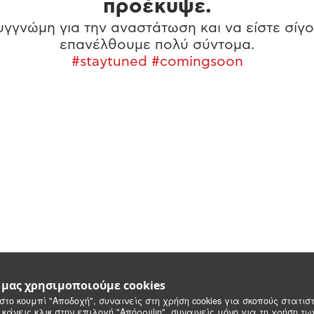
προέκυψε.
γγνώμη για την αναστάτωση και να είστε σίγο
επανέλθουμε πολύ σύντομα.
#staytuned #comingsoon
e μας χρησιμοποιούμε cookies
στο κουμπί "Αποδοχή", συναινείς στη χρήση cookies για σκοπούς στατιστ
 κάνεις κλικ στην επιλογή "Απόρριψη", συναινείς μόνο για τη χρήση τ