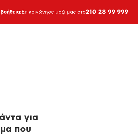
210 28 99 999
 βοήθεια;
Επικοινώνησε μαζί μας στο
πάντα για
ημα που