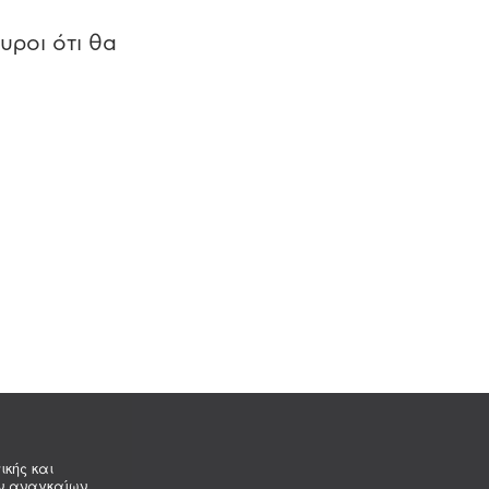
υροι ότι θα
ικής και
ων αναγκαίων