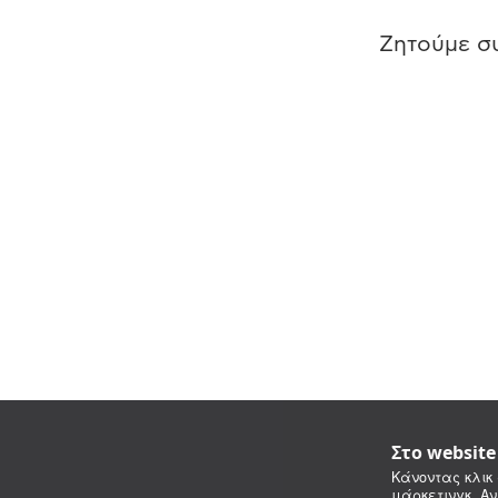
Ζητούμε συ
Στο websit
Κάνοντας κλικ 
μάρκετινγκ. Αν