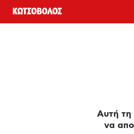
Αυτή τη 
να απο