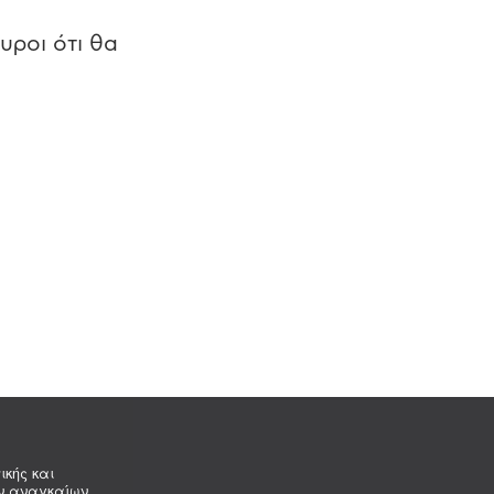
υροι ότι θα
ικής και
ων αναγκαίων