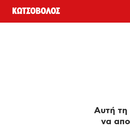
Αυτή τη 
να απο