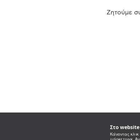
Ζητούμε συ
Στο websit
Κάνοντας κλικ 
μάρκετινγκ. Αν