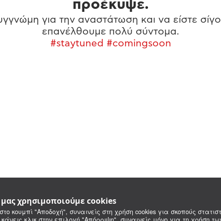
προέκυψε.
γγνώμη για την αναστάτωση και να είστε σίγο
επανέλθουμε πολύ σύντομα.
#staytuned #comingsoon
e μας χρησιμοποιούμε cookies
στο κουμπί "Αποδοχή", συναινείς στη χρήση cookies για σκοπούς στατιστ
 κάνεις κλικ στην επιλογή "Απόρριψη", συναινείς μόνο για τη χρήση τ