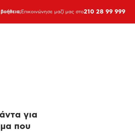
210 28 99 999
 βοήθεια;
Επικοινώνησε μαζί μας στο
πάντα για
ημα που