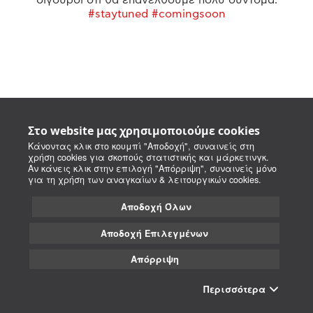
#staytuned #comingsoon
Στο website μας χρησιμοποιούμε cookies
Κάνοντας κλικ στο κουμπί "Αποδοχή", συναινείς στη
χρήση cookies για σκοπούς στατιστικής και μάρκετινγκ.
Αν κάνεις κλικ στην επιλογή "Απόρριψη", συναινείς μόνο
για τη χρήση των αναγκαίων & λειτουργικών cookies.
Αποδοχή Όλων
Αποδοχή Επιλεγμένων
Απόρριψη
Περισσότερα