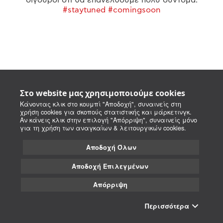
#staytuned #comingsoon
Στο website μας χρησιμοποιούμε cookies
Κάνοντας κλικ στο κουμπί "Αποδοχή", συναινείς στη
χρήση cookies για σκοπούς στατιστικής και μάρκετινγκ.
Αν κάνεις κλικ στην επιλογή "Απόρριψη", συναινείς μόνο
για τη χρήση των αναγκαίων & λειτουργικών cookies.
Αποδοχή Όλων
Αποδοχή Επιλεγμένων
Απόρριψη
Περισσότερα