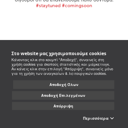
#staytuned #comingsoon
Στο website μας χρησιμοποιούμε cookies
Κάνοντας κλικ στο κουμπί "Αποδοχή", συναινείς στη
χρήση cookies για σκοπούς στατιστικής και μάρκετινγκ.
Αν κάνεις κλικ στην επιλογή "Απόρριψη", συναινείς μόνο
για τη χρήση των αναγκαίων & λειτουργικών cookies.
Αποδοχή Όλων
Αποδοχή Επιλεγμένων
Απόρριψη
Περισσότερα