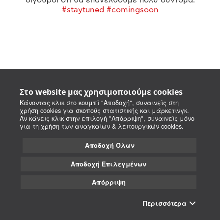
#staytuned #comingsoon
Στο website μας χρησιμοποιούμε cookies
Κάνοντας κλικ στο κουμπί "Αποδοχή", συναινείς στη
χρήση cookies για σκοπούς στατιστικής και μάρκετινγκ.
Αν κάνεις κλικ στην επιλογή "Απόρριψη", συναινείς μόνο
για τη χρήση των αναγκαίων & λειτουργικών cookies.
Αποδοχή Όλων
Αποδοχή Επιλεγμένων
Απόρριψη
Περισσότερα