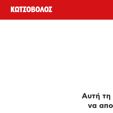
Αυτή τη 
να απο