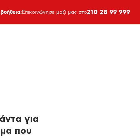
210 28 99 999
 βοήθεια;
Επικοινώνησε μαζί μας στο
πάντα για
ημα που