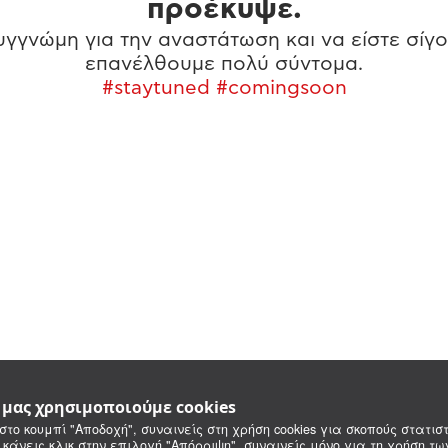
προέκυψε.
γγνώμη για την αναστάτωση και να είστε σίγο
επανέλθουμε πολύ σύντομα.
#staytuned #comingsoon
e μας χρησιμοποιούμε cookies
στο κουμπί "Αποδοχή", συναινείς στη χρήση cookies για σκοπούς στατιστ
 κάνεις κλικ στην επιλογή "Απόρριψη", συναινείς μόνο για τη χρήση τ