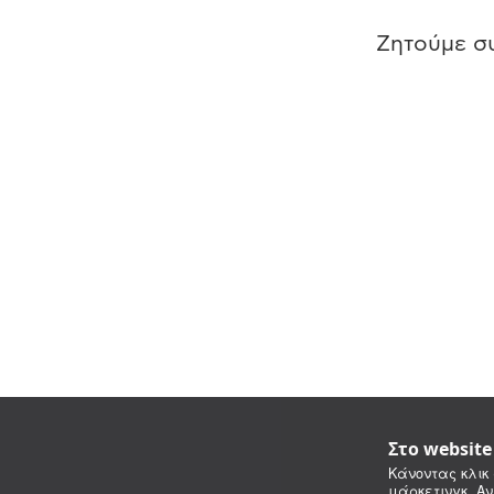
Ζητούμε συ
Στο websit
Κάνοντας κλικ 
μάρκετινγκ. Αν