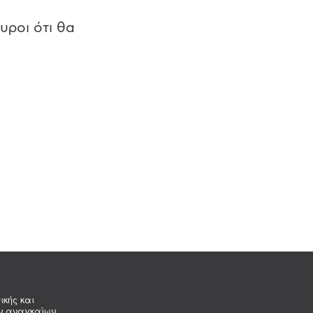
υροι ότι θα
ικής και
ων αναγκαίων